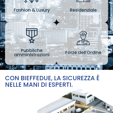
Fashion & Luxury
Residenziale
Fashion & Luxury
Residenziale
Pubbliche
Pubbliche
Forze dell’Ordine
amministrazioni
Forze dell’Ordine
amministrazioni
CON BIEFFEDUE, LA SICUREZZA È
NELLE MANI DI ESPERTI.