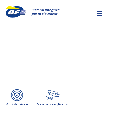
Sistemi integrati
per la sicurezza
Sistemi integrati per la sicurezza
Proteggiamo e tuteliamo persone, beni
e luoghi attraverso
sistemi di
sicurezza garantiti e certificati
dalle
migliori tecnologie disponibili sul
mercato per creare presupposti di una
vita quotidiana più sicura.
Antintrusione
Videosorveglianza
Videosorveglianza
Antintrusione