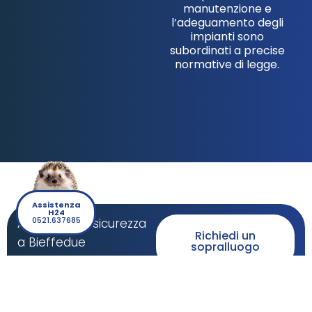
manutenzione e
l’adeguamento degli
impianti sono
subordinati a precise
normative di legge.
Assistenza
H24
0521.637685
Affida la tua sicurezza
Richiedi un
a Bieffedue
sopralluogo