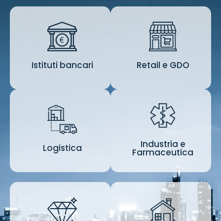
Istituti bancari
Retail e GDO
Istituti bancari
Retail e GDO
Industria e
Industria e
Logistica
Logistica
Farmaceutica
Farmaceutica