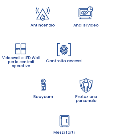
Antincendio
Analisi video
Antincendio
Analisi video
Videowall e LED Wall
Controllo accessi
Videowall e LED Wall
Controllo accessi
per le centrali
per le centrali
operative
operative
Bodycam
Protezione
Bodycam
Protezione
personale
personale
Mezzi forti
Mezzi forti