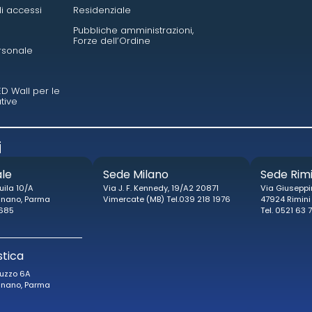
li accessi
Residenziale
Pubbliche amministrazioni,
Forze dell’Ordine
rsonale
ED Wall per le
tive
​
ale
Sede Milano
Sede Rimi
uila 10/A
Via J. F. Kennedy, 19/A2 20871
Via Giuseppi
gnano, Parma
Vimercate (MB) Tel.039 218 1976
47924 Rimini
 685
Tel. 0521 63 
stica
uzzo 6A
gnano, Parma