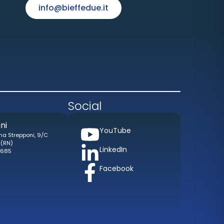
info@bieffedue.it
Social
ni
YouTube
na Strepponi, 9/C
 (RN)
LinkedIn
7685
Facebook