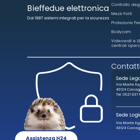
Controllo deg
Bieffedue elettronica
Mezzi Forti
Dal 1987 sistemi integrati per la sicurezza
Protezione Pe
Bodycam
Videowall e L
centrali opera
Contatti
Sede Leg
Via Monte Aq
43124 Corca
Tel. 0521 637
Sede Logi
Via Monte Ag
43124 Corca
Assistenza H24