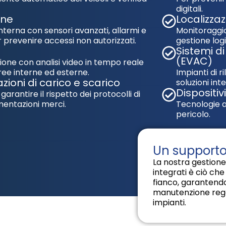
digitali.
one
Localizza
nterna con sensori avanzati, allarmi e
Monitoraggio
er prevenire accessi non autorizzati.
gestione logi
Sistemi d
(EVAC)
zione con analisi video in tempo reale
ree interne ed esterne.
Impianti di 
zioni di carico e scarico
soluzioni in
Dispositiv
garantire il rispetto dei protocolli di
mentazioni merci.
Tecnologie av
pericolo.
Un supporto
La nostra gestione 
integrati è ciò che
fianco, garantendo
manutenzione rego
impianti.