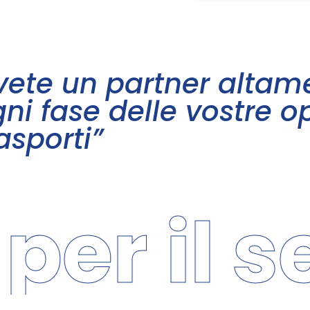
vete un partner altame
ni fase delle vostre o
asporti”
r il set