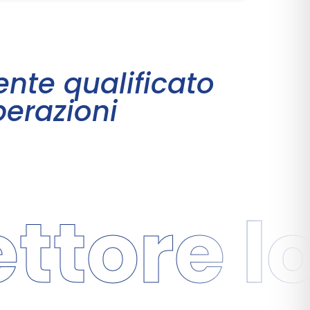
nte qualificato
perazioni
tore lo