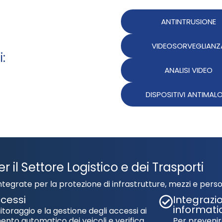
ANTINTRUSIONE
VIDEOSORVEGLIANZ
i:
ANALISI VIDEO
DISPOSITIVI ANTIMAL
r il Settore Logistico e dei Trasporti
integrate per la protezione di infrastrutture, mezzi e pers
ccessi
Integrazio
informati
itoraggio e la gestione degli accessi ai
imento automatico dei veicoli e verifica
Per prevenir