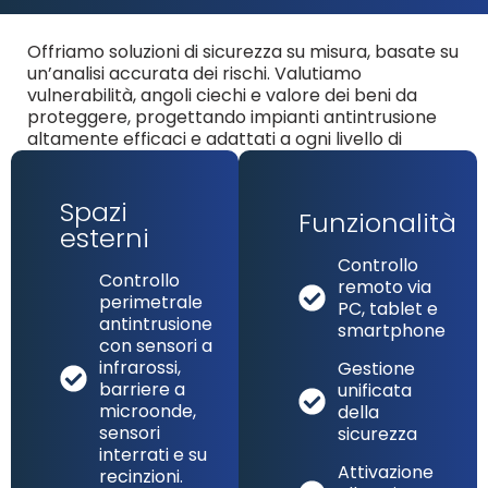
Offriamo soluzioni di sicurezza su misura, basate su
un’analisi accurata dei rischi. Valutiamo
vulnerabilità, angoli ciechi e valore dei beni da
proteggere, progettando impianti antintrusione
altamente efficaci e adattati a ogni livello di
rischio.
Le nostre attività comprendono:
Spazi
Funzionalità
esterni
Controllo
Controllo
remoto via
perimetrale
PC, tablet e
antintrusione
smartphone
con sensori a
infrarossi,
Gestione
barriere a
unificata
microonde,
della
sensori
sicurezza
interrati e su
Attivazione
recinzioni.