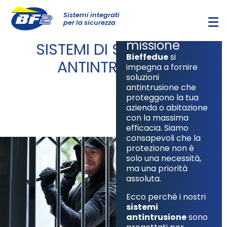
La vostra
sicurezza, la
Sistemi integrati
per la sicurezza
nostra
missione
SISTEMI DI SICUREZZA:
Bieffedue
si
ANTINTRUSIONE
impegna a fornire
soluzioni
antintrusione che
proteggono la tua
azienda o abitazione
con la massima
efficacia. Siamo
consapevoli che la
protezione non è
solo una necessità,
ma una priorità
assoluta.
Ecco perché i nostri
sistemi
antintrusione
sono