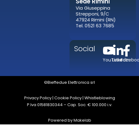
Sede Rimini
Via Giuseppina
Strepponi, 9/C
47924 Rimini (RN)
Tel. 0521 63 7685
Social
YouTube
LinkedIn
Facebo
©Bieffedue Elettronica srl
Privacy Policy
|
Cookie Policy
|
Whistleblowing
P.Iva 01581830344 – Cap. Soc. € 100.000 i.v.
Powered by
Makelab