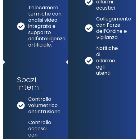
allarmi
Telecamere
acustici
termiche con
Collegamento
analisi video
con Forze
integrata e
dell’Ordine e
supporto
Vigilanza
dell'intelligenza
artificiale.
Notifiche
di
allarme
agli
utenti
Spazi
interni
Controllo
volumetrico
antintrusione
Controllo
accessi
con