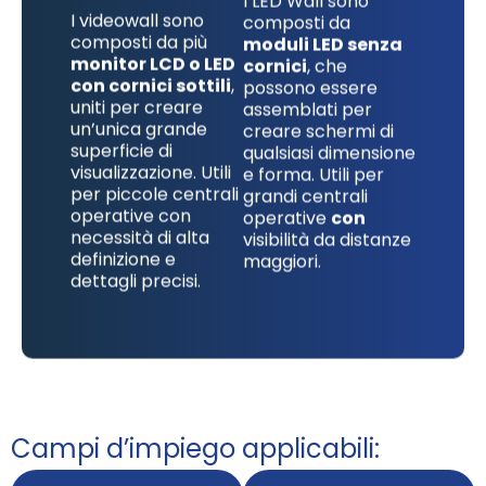
I LED Wall sono
I videowall sono
composti da
composti da più
moduli LED senza
monitor LCD o LED
cornici
, che
con cornici sottili
,
possono essere
uniti per creare
assemblati per
un’unica grande
creare schermi di
superficie di
qualsiasi dimensione
visualizzazione. Utili
e forma. Utili per
per piccole centrali
grandi centrali
operative con
operative
con
necessità di alta
visibilità da distanze
definizione e
maggiori.
dettagli precisi.
Campi d’impiego applicabili: