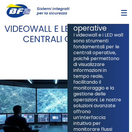
Tecnologia
Sistemi integrati
avanzata per
per la sicurezza
le centrali
VIDEOWALL E LED WALL PER LE
operative
I videowall e i LED wall
CENTRALI OPERATIVE
sono strumenti
fondamentali per le
centrali operative,
poiché permettono
di visualizzare
informazioni in
tempo reale,
facilitando il
monitoraggio e la
gestione delle
operazioni. Le nostre
soluzioni avanzate
offrono
un’interfaccia
intuitiva per
monitorare flussi