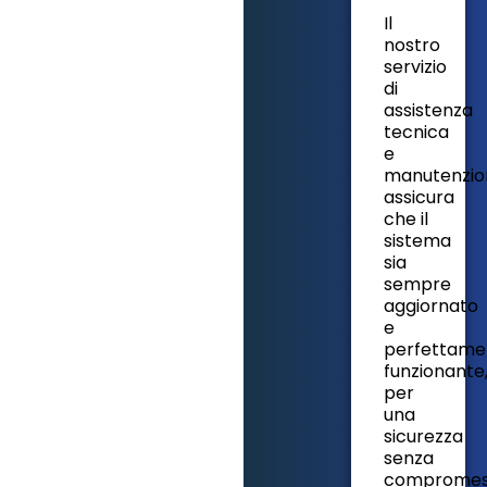
Il
nostro
servizio
di
assistenza
tecnica
e
manutenzio
assicura
che il
sistema
sia
sempre
aggiornato
e
perfettame
funzionante
per
una
sicurezza
senza
compromess