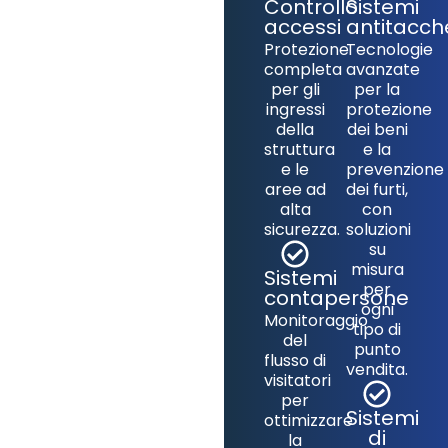
Controllo
Sistemi
accessi
antitacch
Protezione
Tecnologie
completa
avanzate
per gli
per la
ingressi
protezione
della
dei beni
struttura
e la
e le
prevenzione
aree ad
dei furti,
alta
con
sicurezza.
soluzioni
su
misura
Sistemi
per
contapersone
ogni
Monitoraggio
tipo di
del
punto
flusso di
vendita.
visitatori
per
Sistemi
ottimizzare
di
la