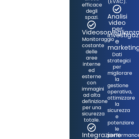
(EVAC).
efficace
degli
Analisi
spazi.
video
per
Videosorveglianz
investigaz
Monitoraggio
e
costante
marketin
delle
Dati
aree
strategici
interne
per
ed
migliorare
esterne
la
con
gestione
immagini
operativa,
ad alta
ottimizzare
definizione
la
per una
sicurezza
sicurezza
e
totale.
potenziare
le
Integrazione
performanc