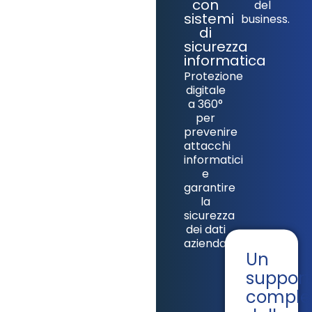
con
del
sistemi
business.
di
sicurezza
informatica
Protezione
digitale
a 360°
per
prevenire
attacchi
informatici
e
garantire
la
sicurezza
dei dati
aziendali.
Un
support
comple