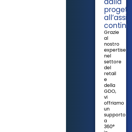
dalla
progett
all’assi
continu
Grazie
al
nostro
expertise
nel
settore
del
retail
e
della
GDO,
vi
offriamo
un
supporto
a
360°