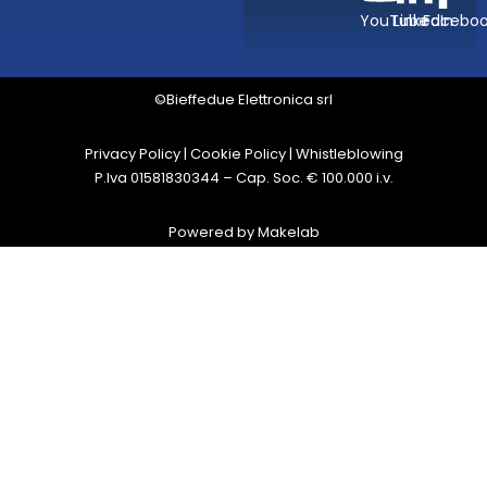
YouTube
LinkedIn
Facebo
©Bieffedue Elettronica srl
Privacy Policy
|
Cookie Policy
|
Whistleblowing
P.Iva 01581830344 – Cap. Soc. € 100.000 i.v.
Powered by
Makelab