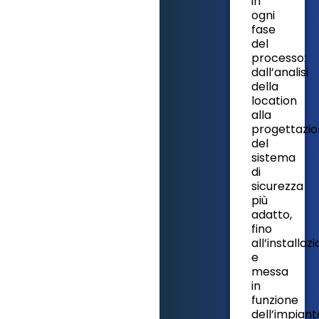
in
ogni
fase
del
processo:
dall’analisi
della
location
alla
progettazi
del
sistema
di
sicurezza
più
adatto,
fino
all’installaz
e
messa
in
funzione
dell’impiant