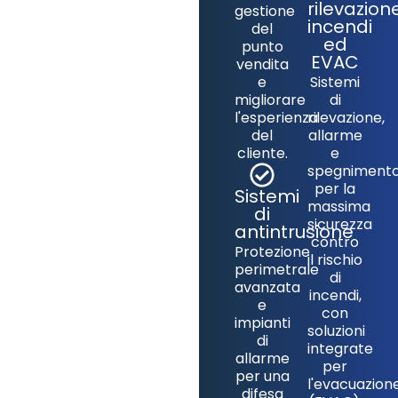
rilevazion
gestione
incendi
del
ed
punto
EVAC
vendita
e
Sistemi
migliorare
di
l'esperienza
rilevazione,
del
allarme
cliente.
e
spegniment
per la
Sistemi
massima
di
sicurezza
antintrusione
contro
Protezione
il rischio
perimetrale
di
avanzata
incendi,
e
con
impianti
soluzioni
di
integrate
allarme
per
per una
l'evacuazion
difesa