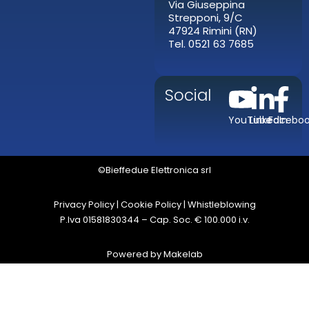
Via Giuseppina
Strepponi, 9/C
47924 Rimini (RN)
Tel. 0521 63 7685
Social
YouTube
LinkedIn
Facebo
©Bieffedue Elettronica srl
Privacy Policy
|
Cookie Policy
|
Whistleblowing
P.Iva 01581830344 – Cap. Soc. € 100.000 i.v.
Powered by
Makelab