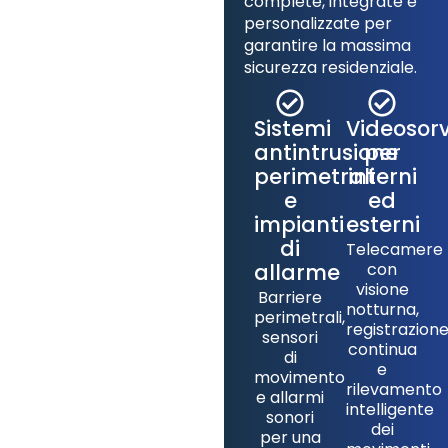
complete, integrate e
personalizzate per
garantire la massima
sicurezza residenziale.
Sistemi
Videosor
antintrusione
per
perimetrali
interni
e
ed
impianti
esterni
di
Telecamere
allarme
con
visione
Barriere
notturna,
perimetrali,
registrazion
sensori
continua
di
e
movimento
rilevamento
e allarmi
intelligente
sonori
dei
per una