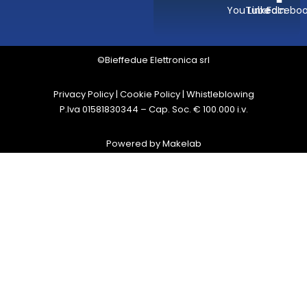
YouTube
LinkedIn
Facebo
©Bieffedue Elettronica srl
Privacy Policy
|
Cookie Policy
|
Whistleblowing
P.Iva 01581830344 – Cap. Soc. € 100.000 i.v.
Powered by
Makelab