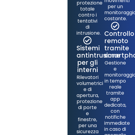
movimenti
protezione
per un
totale
monitoraggi
contro i
costante.
tentativi
di
Controllo
intrusione.
remoto
Sistemi
tramite
antintrusione
smartph
per gli
Gestione
interni
e
monitoraggi
Rilevatori
in tempo
volumetrici
reale
e di
tramite
apertura,
app
protezione
dedicata,
di porte
con
e
notifiche
finestre,
immediate
per una
in caso di
sicurezza