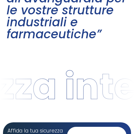
le vostre strutture
industriali e
farmaceutiche”
za integ
Affida la tua sicurezza