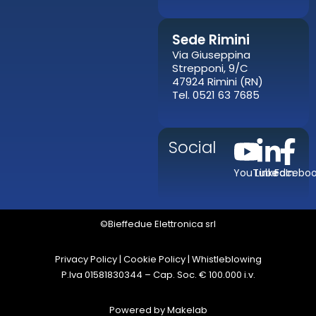
Sede Rimini
Via Giuseppina
Strepponi, 9/C
47924 Rimini (RN)
Tel. 0521 63 7685
Social
YouTube
LinkedIn
Facebo
©Bieffedue Elettronica srl
Privacy Policy
|
Cookie Policy
|
Whistleblowing
P.Iva 01581830344 – Cap. Soc. € 100.000 i.v.
Powered by
Makelab