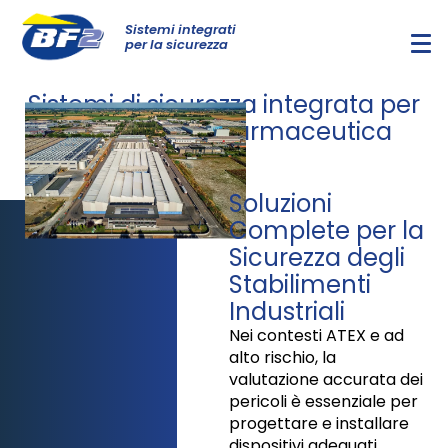
Sistemi integrati
per la sicurezza
Sistemi di sicurezza integrata per
l'industria e la farmaceutica
Soluzioni
Complete per la
Sicurezza degli
Stabilimenti
Industriali
Nei contesti ATEX e ad
alto rischio, la
valutazione accurata dei
pericoli è essenziale per
progettare e installare
dispositivi adeguati