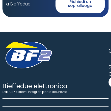
Richiedi un
a Bieffedue
sopralluogo
S
Bieffedue elettronica
Dal 1987 sistemi integrati per la sicurezza