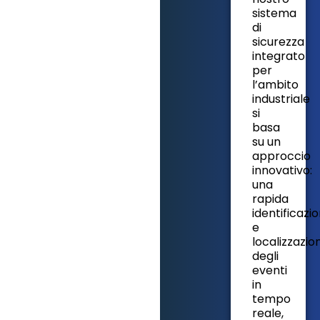
sistema
di
sicurezza
integrato
per
l’ambito
industriale
si
basa
su un
approccio
innovativo:
una
rapida
identificazi
e
localizzazio
degli
eventi
in
tempo
reale,