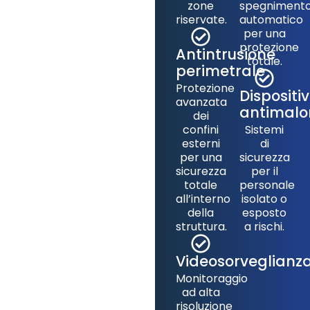
zone
spegniment
riservate.
automatico
per una
protezione
Antintrusione
totale.
perimetrale
Protezione
Dispositiv
avanzata
antimalo
dei
confini
Sistemi
esterni
di
per una
sicurezza
sicurezza
per il
totale
personale
all’interno
isolato o
della
esposto
struttura.
a rischi.
Videosorveglianz
Monitoraggio
ad alta
risoluzione