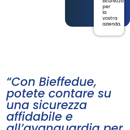
sicurezza
per
la
vostra
azienda.
“Con Bieffedue,
potete contare su
una sicurezza
affidabile e
all’avanguardia per