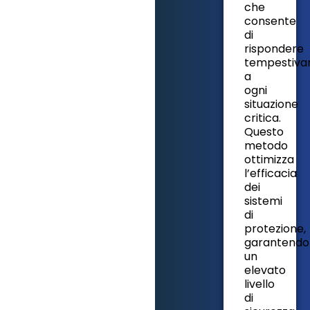
che
consente
di
rispondere
tempestiv
a
ogni
situazione
critica.
Questo
metodo
ottimizza
l’efficacia
dei
sistemi
di
protezione,
garantendo
un
elevato
livello
di