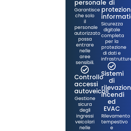
personale
di
protezio
Garantisce
che solo
informat
il
Sicurezza
personale
digitale
autorizzato
completa
possa
per la
entrare
protezione
nelle
di dati e
aree
infrastruttur
sensibili.
Sistemi
Controllo
di
accessi
rilevazio
autoveicoli
incendi
Gestione
ed
sicura
EVAC
degli
ingressi
Rilevamento
veicolari
tempestivo
nelle
e