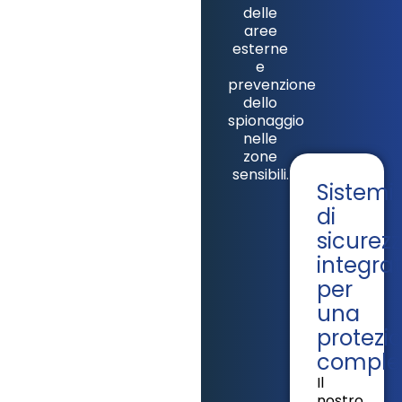
delle
aree
esterne
e
prevenzione
dello
spionaggio
nelle
zone
sensibili.
Sistemi
di
sicurez
integrat
per
una
protezi
comple
Il
nostro