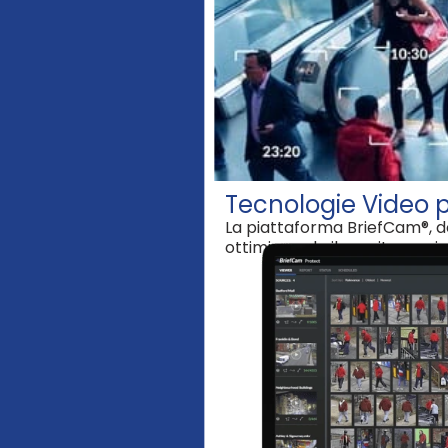
Tecnologie Video p
La piattaforma BriefCam®, dot
ottimizzando il monitoraggio 