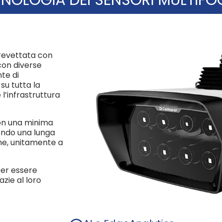
brevettata con
con diverse
te di
su tutta la
l’infrastruttura
on una minima
ndo una lunga
ine, unitamente a
per essere
azie al loro