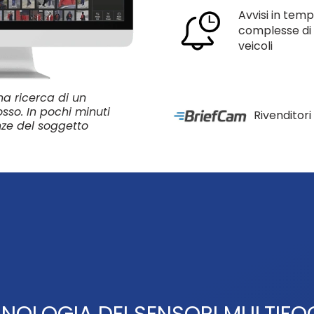
Avvisi in tem
complesse di f
veicoli
a ricerca di un
osso. In pochi minuti
Rivenditori 
nze del soggetto
NOLOGIA DEI SENSORI MULTIFOC